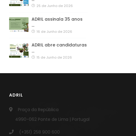
25 de Junho de 2026
ADRIL assinala 35 anos
…
16 de Junho de 2026
ADRIL abre candidaturas
…
15 de Junho de 2026
ADRIL
Praça da República
4990-062 Ponte de Lima | Portugal
(+351) 258 900 600