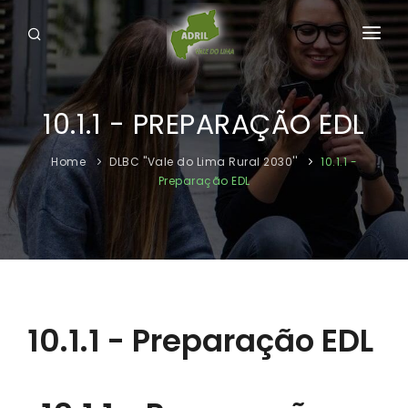
HOME
10.1.1 - PREPARAÇÃO EDL
A ADRIL
O VALE DE LIMA
Home
DLBC ''Vale do Lima Rural 2030''
10.1.1 -
Preparação EDL
DLBC ''VALE DO LIMA RURAL 2030''
INICIATIVA CONCLUÍDAS
DOWNLOADS
CONTACTOS
10.1.1 - Preparação EDL