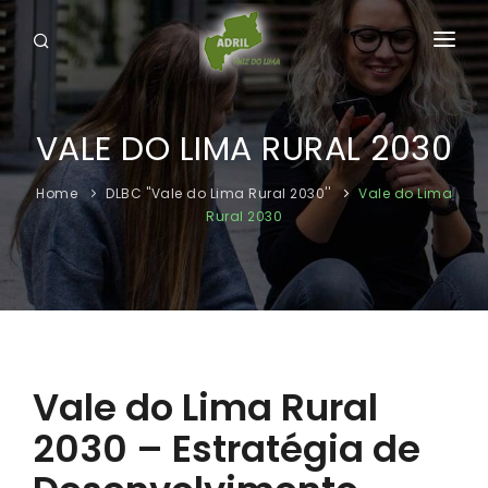
HOME
VALE DO LIMA RURAL 2030
A ADRIL
O VALE DE LIMA
Home
DLBC ''Vale do Lima Rural 2030''
Vale do Lima
Rural 2030
DLBC ''VALE DO LIMA RURAL 2030''
INICIATIVA CONCLUÍDAS
DOWNLOADS
CONTACTOS
Vale do Lima Rural
2030 – Estratégia de