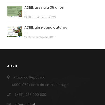
ADRIL assinala 35 anos
…
16 de Junho de 2026
ADRIL abre candidaturas
…
15 de Junho de 2026
ADRIL
Praça da República
4990-062 Ponte de Lima | Portugal
(+351) 258 900 600
info@adril.pt